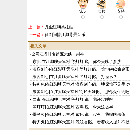
惊讶
欠揍
支持
上一篇：
凡尘江湖英雄贴
下一篇：
仙剑问情江湖背景音乐
相关文章
·
全网江湖排名第五大侠：封神
·
[东邪]在江湖聊天室对[等灯灯]说：你今天聊了多少
·
[浪客剑心]在江湖聊天室对[等灯灯]说：你也继续赚金币
·
[浪客剑心]在江湖聊天室对[等灯灯]说：打怪么？
·
[特务兔]在江湖聊天室对[浪客剑心]说：聊保怕不是手
·
[浪客剑心]在江湖聊天室对[咫尺天涯]说：那你先忙去吧
·
[西毒]在江湖聊天室对[等灯灯]说：我还没睡醒
·
[等灯灯]在江湖聊天室对[西毒]说：今天这么早
·
[墨灵灵]在江湖聊天室对[紫色]说：没有，我喝的果茶
·
[特务兔]在江湖聊天室对[浅浅语]说：看着收入提升不提