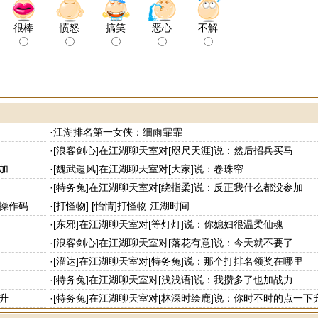
很棒
愤怒
搞笑
恶心
不解
·
江湖排名第一女侠：细雨霏霏
·
[浪客剑心]在江湖聊天室对[咫尺天涯]说：然后招兵买马
加
·
[魏武遗风]在江湖聊天室对[大家]说：卷珠帘
·
[特务兔]在江湖聊天室对[绕指柔]说：反正我什么都没参加
动操作码
·
[打怪物] [怡情]打怪物 江湖时间
·
[东邪]在江湖聊天室对[等灯灯]说：你媳妇很温柔仙魂
·
[浪客剑心]在江湖聊天室对[落花有意]说：今天就不要了
·
[溜达]在江湖聊天室对[特务兔]说：那个打排名领奖在哪里
·
[特务兔]在江湖聊天室对[浅浅语]说：我攒多了也加战力
升
·
[特务兔]在江湖聊天室对[林深时绘鹿]说：你时不时的点一下
看一下