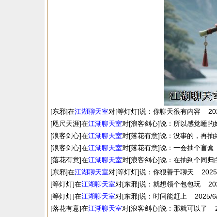
[东邪]在
江湖
聊天室
对[等灯灯]说：你聊天很有内容 2025/6
[咫尺天涯]在
江湖
聊天室
对[浪客剑心]说：所以感觉睡的好爽 2
[浪客剑心]在
江湖
聊天室
对[落花有意]说：没事的，再抽到以后
[浪客剑心]在
江湖
聊天室
对[落花有意]说：一会抽个盲盒，看是
[落花有意]在
江湖
聊天室
对[浪客剑心]说：在抽到个同归白练了 
[东邪]在
江湖
聊天室
对[等灯灯]说：你狠善于聊天 2025/6/2
[等灯灯]在
江湖
聊天室
对[东邪]说：就想领个包包玩 2025/6
[等灯灯]在
江湖
聊天室
对[东邪]说：时间能赶上 2025/6/25
[落花有意]在
江湖
聊天室
对[浪客剑心]说：那就可以了 2025/