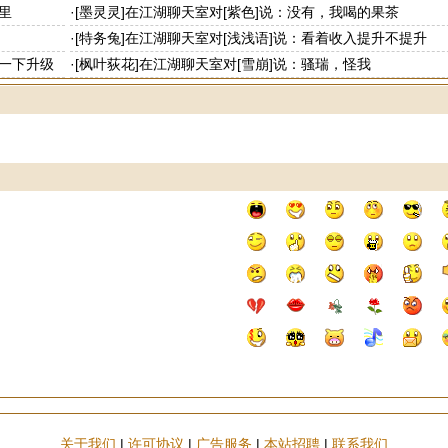
里
·
[墨灵灵]在江湖聊天室对[紫色]说：没有，我喝的果茶
·
[特务兔]在江湖聊天室对[浅浅语]说：看着收入提升不提升
点一下升级
·
[枫叶荻花]在江湖聊天室对[雪崩]说：骚瑞，怪我
关于我们
|
许可协议
|
广告服务
|
本站招聘
|
联系我们