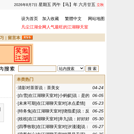
星期五 丙午【马】年 六月廿五
2026年8月7日
立秋
设为首页
加入收藏
繁體中文
网站地图
凡尘江湖全网人气最旺的江湖聊天室
习
|
留言本
本类热门
·
清影对茶茶说：茶美女
04-24
·
[白雪]在江湖聊天室对[小蚂蚁]说：是的
06-05
啊
·
[未来可期]在江湖聊天室对[冰点柔情]
05-23
]
说：不太懂
·
[特务兔]在江湖聊天室对[绕指柔]说：反
06-25
正我什么都没参加
·
[枝枝]在江湖聊天室对[井九]说：好好好
05-30
·
[四季牧歌]在江湖聊天室对[汐淺淺]说：
05-27