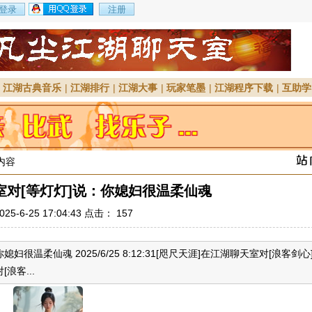
|
江湖古典音乐
|
江湖排行
|
江湖大事
|
玩家笔墨
|
江湖程序下载
|
互助学
 内容
室对[等灯灯]说：你媳妇很温柔仙魂
25-6-25 17:04:43 点击：
157
妇很温柔仙魂 2025/6/25 8:12:31[咫尺天涯]在江湖聊天室对[浪客剑心
[浪客...