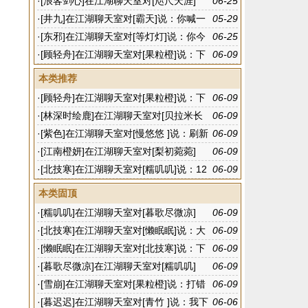
我跟亮剑都是贵宾，纯纯来看戏的
·
[浪客剑心]在江湖聊天室对[咫尺天涯]
06-25
说：然后招兵买马
·
[井九]在江湖聊天室对[霸天]说：你喊一
05-29
下这个小伙子
·
[东邪]在江湖聊天室对[等灯灯]说：你今
06-25
天聊了多少
·
[顾轻舟]在江湖聊天室对[果粒橙]说：下
06-09
班啦
本类推荐
·
[顾轻舟]在江湖聊天室对[果粒橙]说：下
06-09
班啦
·
[林深时绘鹿]在江湖聊天室对[贝拉米长
06-09
款]说：襄阳
·
[紫色]在江湖聊天室对[慢悠悠 ]说：刷新
06-09
有点快
·
[江南橙妍]在江湖聊天室对[梨初菀菀]
06-09
说：没有规律的
·
[北技寒]在江湖聊天室对[糯叽叽]说：12
06-09
点多去吧
本类固顶
·
[糯叽叽]在江湖聊天室对[暮歌尽微凉]
06-09
说：我看你也在打
·
[北技寒]在江湖聊天室对[懒眠眠]说：大
06-09
哥
·
[懒眠眠]在江湖聊天室对[北技寒]说：下
06-09
次不玩了
·
[暮歌尽微凉]在江湖聊天室对[糯叽叽]
06-09
说：这一下放松了
·
[雪崩]在江湖聊天室对[果粒橙]说：打错
06-09
字了，哈哈哈
·
[暮迟迟]在江湖聊天室对[青竹 ]说：我下
06-06