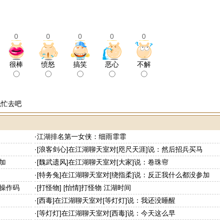
0
0
0
0
0
很棒
愤怒
搞笑
恶心
不解
先忙去吧
·
江湖排名第一女侠：细雨霏霏
·
[浪客剑心]在江湖聊天室对[咫尺天涯]说：然后招兵买马
加
·
[魏武遗风]在江湖聊天室对[大家]说：卷珠帘
·
[特务兔]在江湖聊天室对[绕指柔]说：反正我什么都没参加
动操作码
·
[打怪物] [怡情]打怪物 江湖时间
·
[西毒]在江湖聊天室对[等灯灯]说：我还没睡醒
·
[等灯灯]在江湖聊天室对[西毒]说：今天这么早