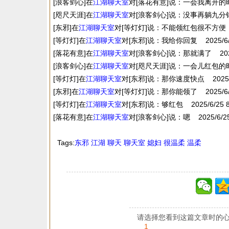
[浪客剑心]在
江湖
聊天室
对[落花有意]说：一会我离开的时候再
[咫尺天涯]在
江湖
聊天室
对[浪客剑心]说：没事再躺九分钟 20
[东邪]在
江湖
聊天室
对[等灯灯]说：不能领红包很不方便 2025
[等灯灯]在
江湖
聊天室
对[东邪]说：我给你回复 2025/6/25
[落花有意]在
江湖
聊天室
对[浪客剑心]说：那就满了 2025/6
[浪客剑心]在
江湖
聊天室
对[咫尺天涯]说：一会儿红包的时候再来
[等灯灯]在
江湖
聊天室
对[东邪]说：那你速度快点 2025/6/2
[东邪]在
江湖
聊天室
对[等灯灯]说：那你能领了 2025/6/25
[等灯灯]在
江湖
聊天室
对[东邪]说：够红包 2025/6/25 8:
[落花有意]在
江湖
聊天室
对[浪客剑心]说：嗯 2025/6/25 
Tags:
东邪
江湖
聊天
聊天室
媳妇
很温柔
温柔
请选择您看到这篇文章时的心
1