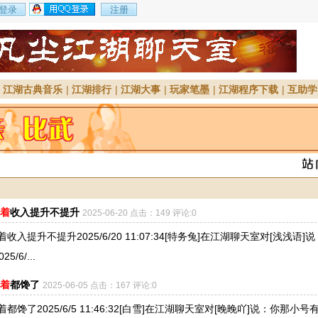
|
江湖古典音乐
|
江湖排行
|
江湖大事
|
玩家笔墨
|
江湖程序下载
|
互助学
着
收入提升不提升
2025-06-20 点击：149 评论:0
入提升不提升2025/6/20 11:07:34[特务兔]在江湖聊天室对[浅浅语]说
6/...
着
都馋了
2025-06-05 点击：167 评论:0
馋了2025/6/5 11:46:32[白雪]在江湖聊天室对[晚晚吖]说：你那小号