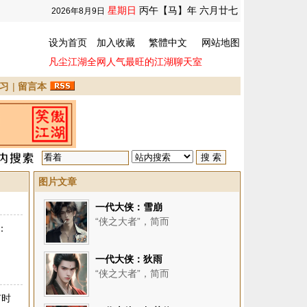
星期日
丙午【马】年 六月廿七
2026年8月9日
设为首页
加入收藏
繁體中文
网站地图
凡尘江湖全网人气最旺的江湖聊天室
习
|
留言本
图片文章
一代大侠：雪崩
“侠之大者”，简而
：
一代大侠：狄雨
“侠之大者”，简而
有时