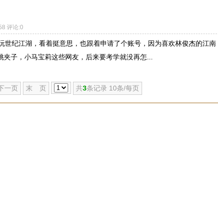
58 评论:0
哥玩世纪江湖，看着挺意思，也跟着申请了个账号，因为喜欢林俊杰的江南
夹子，小马宝莉这些网友，后来要考学就没再怎...
下一页
末 页
共
3
条记录 10条/每页