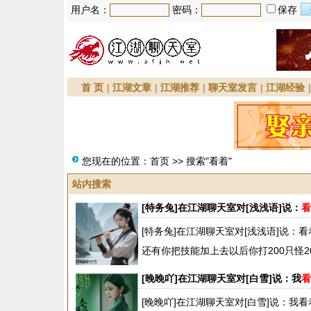
用户名：
密码：
保存
首 页
|
江湖文章
|
江湖推荐
|
聊天室发言
|
江湖经验
您现在的位置：
首页
>> 搜索"看着"
站内搜索
[特务兔]在江湖聊天室对[浅浅语]说：
看
[特务兔]在江湖聊天室对[浅浅语]说：看着收
还有你把技能加上去以后你打200只怪2025/
[晚晚吖]在江湖聊天室对[白雪]说：我
看
[晚晚吖]在江湖聊天室对[白雪]说：我看着都