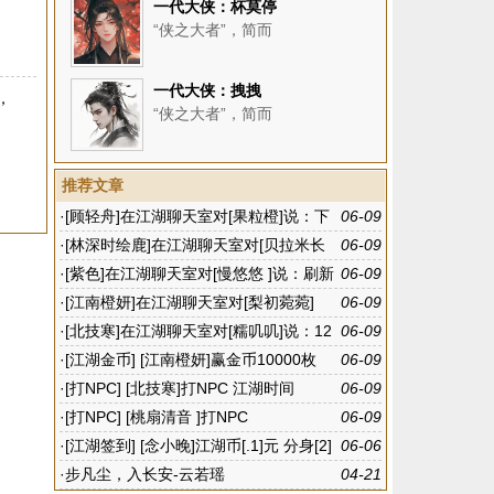
一代大侠：杯莫停
“侠之大者”，简而
一代大侠：拽拽
，
“侠之大者”，简而
推荐文章
·
[顾轻舟]在江湖聊天室对[果粒橙]说：下
06-09
班啦
·
[林深时绘鹿]在江湖聊天室对[贝拉米长
06-09
款]说：襄阳
·
[紫色]在江湖聊天室对[慢悠悠 ]说：刷新
06-09
有点快
·
[江南橙妍]在江湖聊天室对[梨初菀菀]
06-09
说：没有规律的
·
[北技寒]在江湖聊天室对[糯叽叽]说：12
06-09
点多去吧
·
[江湖金币] [江南橙妍]赢金币10000枚
06-09
·
[打NPC] [北技寒]打NPC 江湖时间
06-09
·
[打NPC] [桃扇清音 ]打NPC
06-09
·
[江湖签到] [念小晚]江湖币[.1]元 分身[2]
06-06
个
·
步凡尘，入长安-云若瑶
04-21